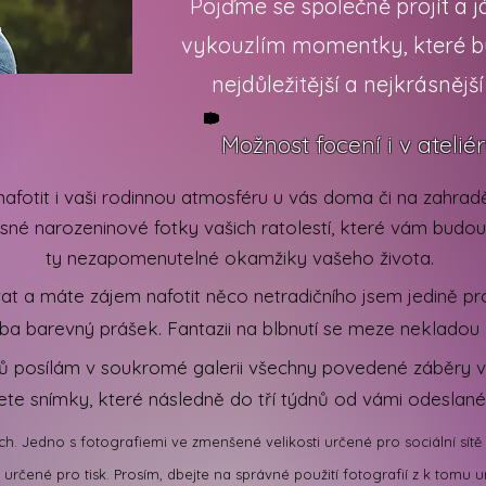
Pojďme se společně projít a 
vykouzlím momentky, které 
nejdůležitější a nejkrásnějš
Možnost focení i v atelié
fotit i vaši rodinnou atmosféru u vás doma či na zahra
ásné narozeninové fotky vašich ratolestí, které vám budo
ty nezapomenutelné okamžiky vašeho života.
at a máte zájem nafotit něco netradičního jsem jedině p
eba barevný prášek. Fantazii na blbnutí se meze nekladou
nů posílám v soukromé galerii všechny povedené záběry
rete snímky, které následně do tří týdnů od vámi odeslan
ch. Jedno s fotografiemi ve zmenšené velikosti určené pro
sociální sí
i určené pro tisk. Prosím, dbejte na správné použití fotografií z k tomu 