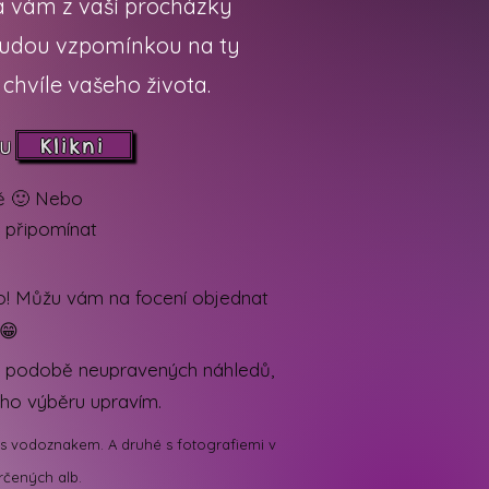
já vám z vaší procházky
budou vzpomínkou na ty
í chvíle vašeho života.
ru
Klikni
dě 🙂 Nebo
u připomínat
ro! Můžu vám na focení objednat
 😁
 v podobě neupravených náhledů,
ého výběru upravím.
tě s vodoznakem. A druhé s fotografiemi v
určených alb.