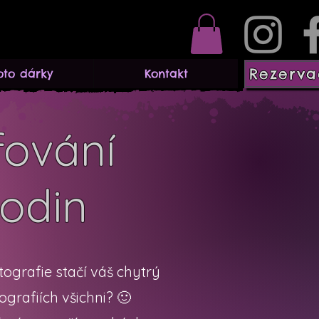
Rezerva
oto dárky
Kontakt
fování
rodin
tografie stačí váš chytrý
tografiích všichni? 🙂