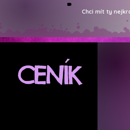
Chci mít ty nejk
CENÍK