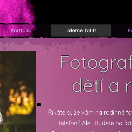
Portfolio
Jdeme fotit!
F
Fotogra
dětí a 
Říkáte si, že vám na rodinné fo
telefon? Ale... Budete na fo