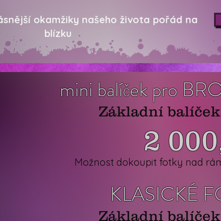
rásnější okamžiky našeho života pořád na
blízku
mini balíček pro
Základní balíček 
2 000,
Možnost dokoupit fotky nad rám
KLASICKÉ 
Základní balíček 