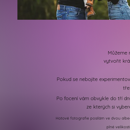
Můžeme na
vytvořit kr
Pokud se nebojíte experimentov
tř
Po focení vám obvykle do tří d
ze kterých si vybe
Hotové fotografie posílám ve dvou albe
plné velikost