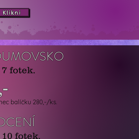
Klikni
 BROUMOVSKO
7 fotek.
-
ec balíčku 280,-/ks.
FOCENÍ
10 fotek.